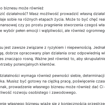
o biznesu może również
ić działalność? Masz możliwość prowadzić własną działa
adaje sobie na różnych etapach życia. Może to być chęć re
inansowej czy po prostu pragnienie stworzenia czegoś wła
ze wybór pełen emocji i wątpliwości, ale również ogromneg
u jest zawsze związane z ryzykiem i niepewnością. Jednak
ugę, dobrze opracowany plan działania oraz odpowiednią wi
ces znacząco rosną. Ważne jest również to, aby skrupulatni
trzeby potencjalnych klientów.
działalności wymaga również pewności siebie, determinacj
a. Musisz być gotowy na ciężką pracę, poświęcenie czasu 
nak, prowadzenie własnego biznesu może również dać Ci 
żliwość rozwoju osobistego i zawodowego.
nie własnego biznesu wiąże się z koniecznością przestrz