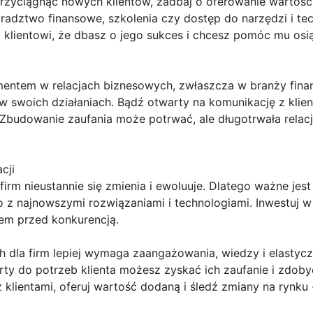
 przyciągnąć nowych klientów, zadbaj o oferowanie wartoś
adztwo finansowe, szkolenia czy dostęp do narzędzi i tec
 klientowi, że dbasz o jego sukces i chcesz pomóc mu osi
mentem w relacjach biznesowych, zwłaszcza w branży finan
w swoich działaniach. Bądź otwarty na komunikację z klien
 Zbudowanie zaufania może potrwać, ale długotrwała relacj
cji
irm nieustannie się zmienia i ewoluuje. Dlatego ważne jest
o z najnowszymi rozwiązaniami i technologiami. Inwestuj w
iem przed konkurencją.
h dla firm lepiej wymaga zaangażowania, wiedzy i elastyc
rty do potrzeb klienta możesz zyskać ich zaufanie i zdoby
z klientami, oferuj wartość dodaną i śledź zmiany na rynku