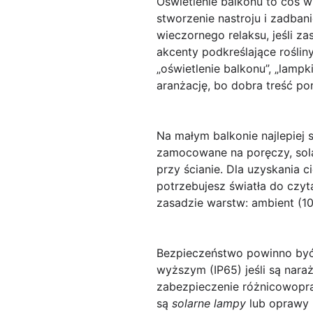
Oświetlenie balkonu
to coś wi
stworzenie nastroju i zadba
wieczornego relaksu, jeśli z
akcenty podkreślające rośliny
„oświetlenie balkonu”, „lamp
aranżację, bo dobra treść pom
Na małym balkonie najlepiej 
zamocowane na poręczy,
sol
przy ścianie. Dla uzyskania 
potrzebujesz światła do czyt
zasadzie warstw: ambient (10
Bezpieczeństwo powinno być
wyższym (IP65) jeśli są nara
zabezpieczenie różnicowopr
są
solarne lampy
lub oprawy n