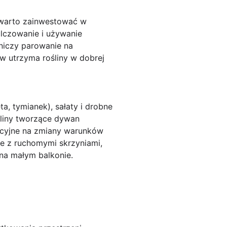
 warto zainwestować w
ulczowanie i używanie
niczy parowanie na
ów utrzyma rośliny w dobrej
ta, tymianek), sałaty i drobne
śliny tworzące dywan
rancyjne na zmiany warunków
e z ruchomymi skrzyniami,
na małym balkonie.