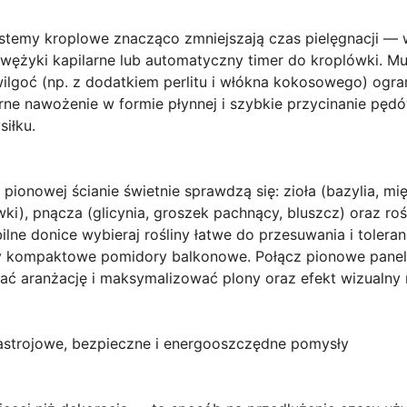
ystemy kroplowe znacząco zmniejszają czas pielęgnacji —
wężyki kapilarne lub automatyczny timer do kroplówki. M
ilgoć (np. z dodatkiem perlitu i włókna kokosowego) ogra
rne nawożenie w formie płynnej i szybkie przycinanie pęd
iłku.
 pionowej ścianie świetnie sprawdzą się: zioła (bazylia, mię
ki), pnącza (glicynia, groszek pachnący, bluszcz) oraz ro
obilne donice wybieraj rośliny łatwe do przesuwania i tole
czy kompaktowe pomidory balkonowe. Połącz pionowe panel
ać aranżację i maksymalizować plony oraz efekt wizualny 
nastrojowe, bezpieczne i energooszczędne pomysły