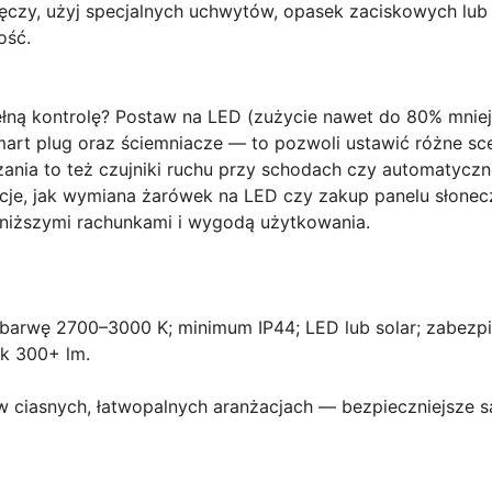
ręczy, użyj specjalnych uchwytów, opasek zaciskowych lub
ość.
łną kontrolę? Postaw na
LED
(zużycie nawet do 80% mniejs
mart plug oraz ściemniacze — to pozwoli ustawić różne sc
zania to też czujniki ruchu przy schodach czy automatycz
ycje, jak wymiana żarówek na LED czy zakup panelu słone
 niższymi rachunkami i wygodą użytkowania.
barwę 2700–3000 K; minimum IP44; LED lub solar; zabezpie
k 300+ lm.
 ciasnych, łatwopalnych aranżacjach — bezpieczniejsze 