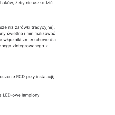
 haków, żeby nie uszkodzić
ze niż żarówki tradycyjne),
eny świetlne i minimalizować
ne włączniki zmierzchowe dla
cznego zintegrowanego z
czenie RCD przy instalacji;
są LED‑owe lampiony