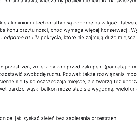
: poranna kawa, wieczorny posiłek lub lektura na świeżym
kkie aluminium i technorattan są odporne na wilgoć i łatwe
lkonu przytulności, choć wymaga więcej konserwacji. Wyb
 i odporne na UV
pokrycia, które nie zajmują dużo miejsca 
 przestrzeń, zmierz balkon przed zakupem (pamiętaj o mi
 pozostawić swobodę ruchu. Rozważ także rozwiązania moc
ścienne nie tylko oszczędzają miejsce, ale tworzą też upor
wet bardzo wąski balkon może stać się wygodną, wielofunk
nice: jak zyskać zieleń bez zabierania przestrzeni