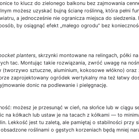
onice
to klucz do zielonego balkonu bez zajmowania cenn
nym możesz uzyskać bujną ścianę roślinną, która pełni fu
 wiatru, a jednocześnie nie ogranicza miejsca do siedzenia
posób, by osiągnąć efekt „małego ogrodu” bez koniecznośc
pocket planters
, skrzynki montowane na relingach, półki n
ych tac. Montując takie rozwiązania, zwróć uwagę na nośn
łów (tworzywo sztuczne, aluminium, kokosowe włókno) oraz
brze zaprojektowany ogródek wertykalny ma też łatwy dos
yjmowanie donic na podlewanie i pielęgnację.
ność: możesz je przesunąć w cień, na słońce lub w ciągu s
nic na kółkach lub ustaw je na tacach z kółkami — to mini
lin. Lekkość jest tu zaletą, ale pamiętaj o stabilności przy 
bsadzone roślinami o gęstych korzeniach będą mniej nar