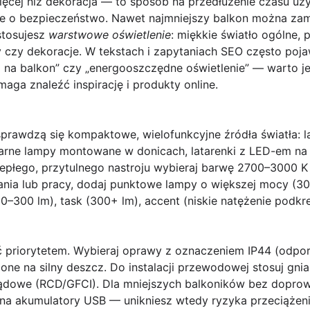
ęcej niż dekoracja — to sposób na przedłużenie czasu uży
nie o bezpieczeństwo. Nawet najmniejszy balkon można zam
astosujesz
warstwowe oświetlenie
: miękkie światło ogólne, 
 czy dekoracje. W tekstach i zapytaniach SEO często pojawi
ki na balkon” czy „energooszczędne oświetlenie” — warto j
aga znaleźć inspirację i produkty online.
sprawdzą się kompaktowe, wielofunkcyjne źródła światła:
l
arne lampy
montowane w donicach,
latarenki
z LED-em na 
ciepłego, przytulnego nastroju wybieraj barwę 2700–3000 K 
ania lub pracy, dodaj punktowe lampy o większej mocy (30
0–300 lm), task (300+ lm), accent (niskie natężenie podkre
 priorytetem. Wybieraj oprawy z oznaczeniem
IP44
(odpor
żone na silny deszcz. Do instalacji przewodowej stosuj gni
ądowe (RCD/GFCI). Dla mniejszych balkoników bez doprow
a akumulatory USB — unikniesz wtedy ryzyka przeciążenia 