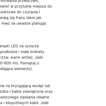
tkowania przestrzeni,
ienić w przytulne miejsce do
punktowe do czytania i
ają się frazy takie jak
e mieć na uwadze planując
ampki LED na sznurze
podłodze i
małe kinkiety
(tzw. warm white). Jeśli
0–600 lm). Pamiętaj o
ślające elementy).
ne na bryzgającą wodę) lub
azdka i kable zewnętrzne oraz
adzonego zasilania idealne
i kłopotliwych kabli. Jeśli