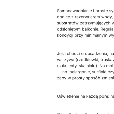
Samonawadnianie
i proste s
donice z rezerwuarem wody, 
substratów zatrzymujących w
odsłoniętym balkonie. Regula
kondycji przy minimalnym wys
Jeśli chodzi o obsadzenia, na
warzywa (rzodkiewki, truskaw
(sukulenty, skalniaki). Na m
— np. pelargonie, surfinie 
żeby w prosty sposób zmieni
Oświetlenie na każdą porę: 