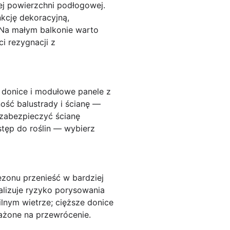
ej powierzchni podłogowej.
nkcję dekoracyjną,
. Na małym balkonie warto
i rezygnacji z
a donice i modułowe panele z
ość balustrady i ścianę —
 zabezpieczyć ścianę
tęp do roślin — wybierz
ezonu przenieść w bardziej
malizuje ryzyko porysowania
silnym wietrze; cięższe donice
ażone na przewrócenie.