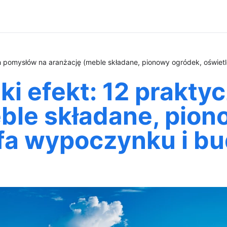
ch pomysłów na aranżację (meble składane, pionowy ogródek, oświet
lki efekt: 12 prak
ble składane, pion
efa wypoczynku i b