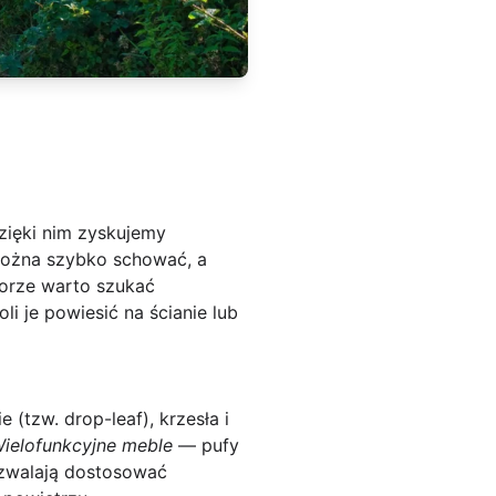
Dzięki nim zyskujemy
 można szybko schować, a
borze warto szukać
li je powiesić na ścianie lub
 (tzw. drop-leaf), krzesła i
ielofunkcyjne meble
— pufy
zwalają dostosować