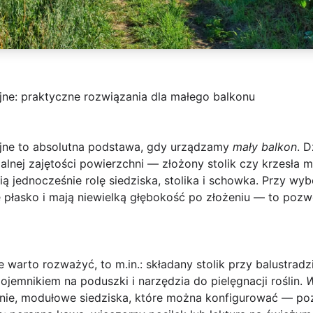
jne: praktyczne rozwiązania dla małego balkonu
jne
to absolutna podstawa, gdy urządzamy
mały balkon
. 
alnej zajętości powierzchni — złożony stolik czy krzesła
ią jednocześnie rolę siedziska, stolika i schowka. Przy wy
ię płasko i mają niewielką głębokość po złożeniu — to pozwo
 warto rozważyć, to m.in.: składany stolik przy balustradzie
pojemnikiem na poduszki i narzędzia do pielęgnacji roślin.
W
ie, modułowe siedziska, które można konfigurować — po