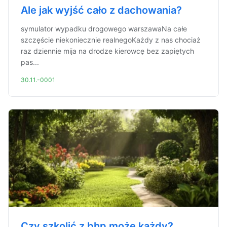
Ale jak wyjść cało z dachowania?
symulator wypadku drogowego warszawaNa całe
szczęście niekoniecznie realnegoKażdy z nas chociaż
raz dziennie mija na drodze kierowcę bez zapiętych
pas...
30.11.-0001
Czy szkolić z bhp może każdy?