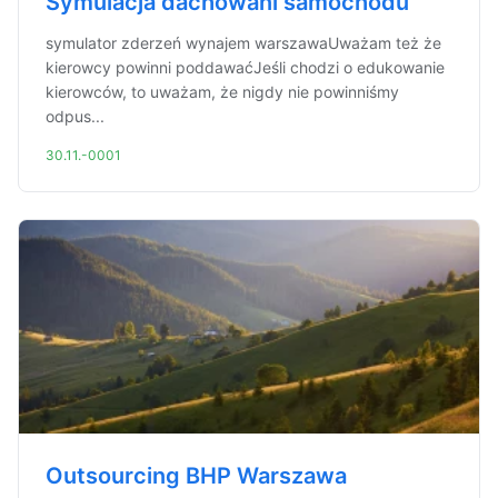
Symulacja dachowani samochodu
symulator zderzeń wynajem warszawaUważam też że
kierowcy powinni poddawaćJeśli chodzi o edukowanie
kierowców, to uważam, że nigdy nie powinniśmy
odpus...
30.11.-0001
Outsourcing BHP Warszawa