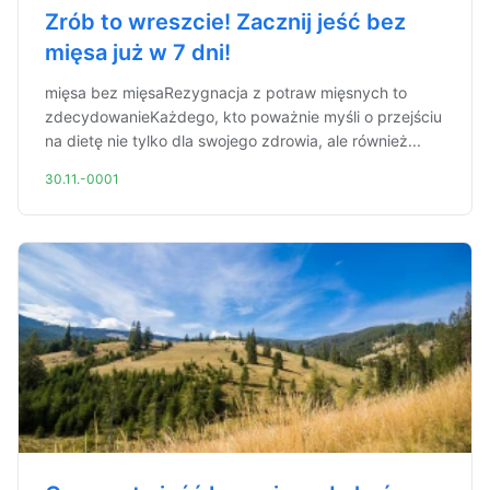
Zrób to wreszcie! Zacznij jeść bez
mięsa już w 7 dni!
mięsa bez mięsaRezygnacja z potraw mięsnych to
zdecydowanieKażdego, kto poważnie myśli o przejściu
na dietę nie tylko dla swojego zdrowia, ale również...
30.11.-0001