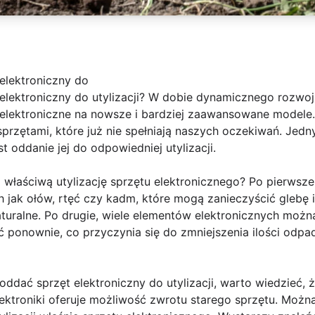
elektroniczny do
lektroniczny do utylizacji? W dobie dynamicznego rozwoju
elektroniczne na nowsze i bardziej zaawansowane modele.
sprzętami, które już nie spełniają naszych oczekiwań. Je
st oddanie jej do odpowiedniej utylizacji.
łaściwą utylizację sprzętu elektronicznego? Po pierwsze,
ch jak ołów, rtęć czy kadm, które mogą zanieczyścić glebę 
turalne. Po drugie, wiele elementów elektronicznych moż
 ponownie, co przyczynia się do zmniejszenia ilości odpa
 oddać sprzęt elektroniczny do utylizacji, warto wiedzieć, ż
ektroniki oferuje możliwość zwrotu starego sprzętu. Można