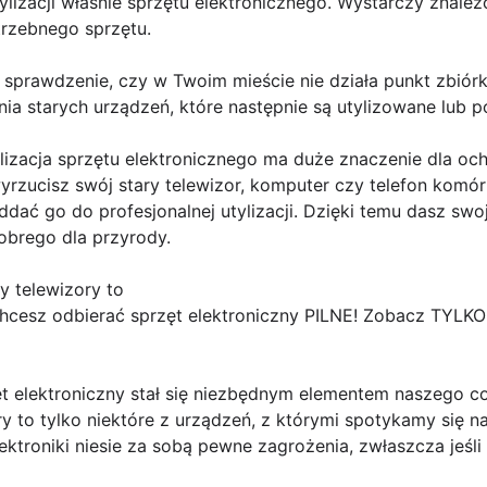
tylizacji właśnie sprzętu elektronicznego. Wystarczy znaleź
trzebnego sprzętu.
prawdzenie, czy w Twoim mieście nie działa punkt zbiórki
ania starych urządzeń, które następnie są utylizowane lub 
lizacja sprzętu elektronicznego ma duże znaczenie dla och
wyrzucisz swój stary telewizor, komputer czy telefon komó
oddać go do profesjonalnej utylizacji. Dzięki temu dasz sw
obrego dla przyrody.
y telewizory to
hcesz odbierać sprzęt elektroniczny PILNE! Zobacz TYLKO 
ęt elektroniczny stał się niezbędnym elementem naszego c
ory to tylko niektóre z urządzeń, z którymi spotykamy się 
lektroniki niesie za sobą pewne zagrożenia, zwłaszcza jeśl