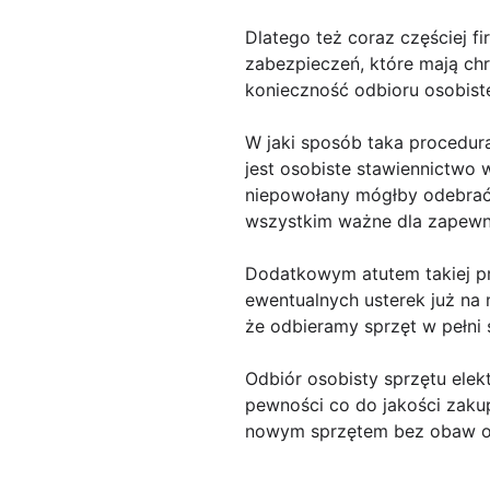
Dlatego też coraz częściej f
zabezpieczeń, które mają ch
konieczność odbioru osobist
W jaki sposób taka procedura
jest osobiste stawiennictwo 
niepowołany mógłby odebrać n
wszystkim ważne dla zapewn
Dodatkowym atutem takiej pr
ewentualnych usterek już na
że odbieramy sprzęt w pełni 
Odbiór osobisty sprzętu elek
pewności co do jakości zakup
nowym sprzętem bez obaw o 