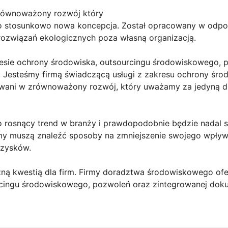
równoważony rozwój który
 stosunkowo nowa koncepcja. Został opracowany w odpowi
 rozwiązań ekologicznych poza własną organizacją.
esie ochrony środowiska, outsourcingu środowiskowego, 
 Jesteśmy firmą świadczącą usługi z zakresu ochrony śr
wani w zrównoważony rozwój, który uważamy za jedyną dr
 rosnący trend w branży i prawdopodobnie będzie nadal si
my muszą znaleźć sposoby na zmniejszenie swojego wpływ
 zysków.
ą kwestią dla firm. Firmy doradztwa środowiskowego ofe
cingu środowiskowego, pozwoleń oraz zintegrowanej doku