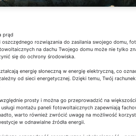
a prąd
i oszczędnego rozwiązania do zasilania swojego domu, fot
otowoltaicznych na dachu Twojego domu może nie tylko zna
czynić się do ochrony środowiska.
ształcają energię słoneczną w energię elektryczną, co oz
ależny od sieci energetycznej. Dzięki temu, Twój rachune
.
t względnie prosty i można go przeprowadzić na większośc
ce usługi montażu paneli fotowoltaicznych zapewniają fac
nadto, warto również zwrócić uwagę na możliwość korzyst
stycje w odnawialne źródła energii.