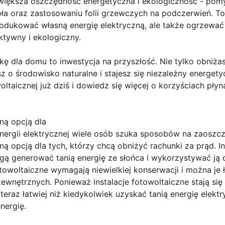
e większa oszczędność energetyczna i ekologiczność - pomyś
pła oraz zastosowaniu folii grzewczych na podczerwień. T
produkować własną energię elektryczną, ale także ogrzew
tywny i ekologiczny.
ę dla domu to inwestycja na przyszłość. Nie tylko obniżas
sz o środowisko naturalne i stajesz się niezależny energet
owoltaicznej już dziś i dowiedz się więcej o korzyściach pł
ną opcją dla
nergii elektrycznej wiele osób szuka sposobów na zaoszcz
ą opcją dla tych, którzy chcą obniżyć rachunki za prąd. 
ogą generować tanią energię ze słońca i wykorzystywać ją
towoltaiczne wymagają niewielkiej konserwacji i można je 
zewnętrznych. Ponieważ instalacje fotowoltaiczne stają się
teraz łatwiej niż kiedykolwiek uzyskać tanią energię elekt
nergię.