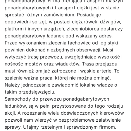
ponadgabarytowy. Firma oferująca transport maszyn
ponadgabarytowych i transport ciężki jest w stanie
sprostać różnym zamówieniom. Posiadając
odpowiedni sprzęt, w postaci ciężarówek, dźwigów,
platform i innych urządzeń, zleceniobiorca dostarczy
ponadgabarytowy ładunek pod wskazany adres.
Przed wykonaniem zlecenia fachowiec od logistyki
powinien dokonać niezbędnych obserwacji. Musi
wytyczyć trasę przewozu, uwzględniając wysokość i
nośność mostów oraz wiaduktów. Trasa przejazdu
musi również omijać zatłoczone i wąskie arterie. To
szalenie ważna praca, której nie można ominąć.
Należy jednocześnie zawiadomić lokalne władze o
takim przedsięwzięciu.
Samochody do przewozu ponadgabarytowych
ładunków, są w pełni przystosowane do tego rodzaju
akcji. A rozeznanie wielu doświadczonych kierowców
pozwoli nam wierzyć w bezproblemowe załatwienie
sprawy. Ufajmy rzetelnym i sprawdzonym firmom.