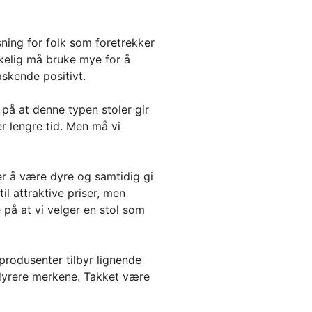
sning for folk som foretrekker
irkelig må bruke mye for å
askende positivt.
 på at denne typen stoler gir
r lengre tid. Men må vi
ger å være dyre og samtidig gi
l attraktive priser, men
 på at vi velger en stol som
produsenter tilbyr lignende
g dyrere merkene. Takket være