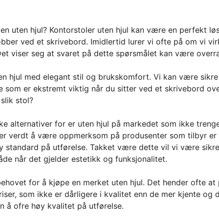
n uten hjul? Kontorstoler uten hjul kan være en perfekt lø
 jobber ved et skrivebord. Imidlertid lurer vi ofte på om vi v
Det viser seg at svaret på dette spørsmålet kan være overr
n hjul med elegant stil og brukskomfort. Vi kan være sikre
e som er ekstremt viktig når du sitter ved et skrivebord ove
slik stol?
like alternativer for er uten hjul på markedet som ikke tren
er verdt å være oppmerksom på produsenter som tilbyr er ti
 standard på utførelse. Takket være dette vil vi være sikre
de når det gjelder estetikk og funksjonalitet.
ehovet for å kjøpe en merket uten hjul. Det hender ofte at 
priser, som ikke er dårligere i kvalitet enn de mer kjente o
 å ofre høy kvalitet på utførelse.