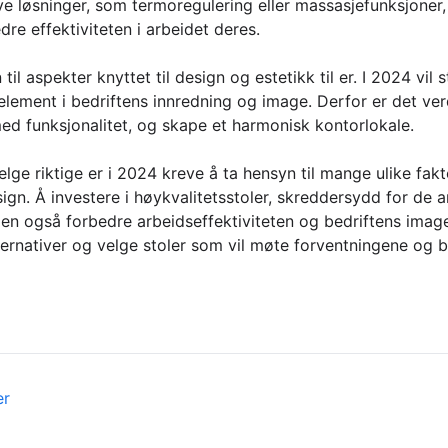
ve løsninger, som termoregulering eller massasjefunksjoner, 
re effektiviteten i arbeidet deres.
il aspekter knyttet til design og estetikk til er. I 2024 vil 
lement i bedriftens innredning og image. Derfor er det ver
 funksjonalitet, og skape et harmonisk kontorlokale.
lge riktige er i 2024 kreve å ta hensyn til mange ulike fak
ign. Å investere i høykvalitetsstoler, skreddersydd for de an
men også forbedre arbeidseffektiviteten og bedriftens imag
alternativer og velge stoler som vil møte forventningene og 
er