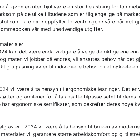
e å kjøpe en uten hjul være en stor belastning for lommeb
ksom på de ulike tilbudene som er tilgjengelige på markede
 stol som ikke bare oppfyller forventningene våre når det gj
r lommeboken vår med unødvendige utgifter.
 materialer
24 kan det være enda viktigere å velge de riktige ene enn 
 og måten vi jobber på endres, vil ansattes behov når det 
iktig tilpasning av er til individuelle behov bli et nøkkelelem
2024 vil være å ta hensyn til ergonomiske løsninger. Det er 
øtter og armlener for å la ansatte tilpasse setet til deres in
 har ergonomiske sertifikater, som bekrefter deres høye kv
alg av er i 2024 vil være å ta hensyn til bruken av moderne
e materialer vil garantere større arbeidskomfort og gi tilstre