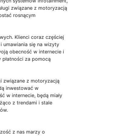
nych systemów infotainment,
ługi związane z motoryzacją
rostać rosnącym
wych. Klienci coraz częściej
i umawiania się na wizyty
oją obecność w internecie i
zy płatności za pomocą
i związane z motoryzacją
ędą inwestować w
ć w internecie, będą miały
żąco z trendami i stale
tów.
zość z nas marzy o