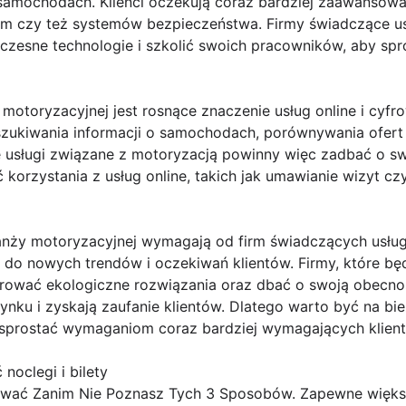
amochodach. Klienci oczekują coraz bardziej zaawansowa
m czy też systemów bezpieczeństwa. Firmy świadczące us
zesne technologie i szkolić swoich pracowników, aby sp
motoryzacyjnej jest rosnące znaczenie usług online i cyfro
szukiwania informacji o samochodach, porównywania ofert 
 usługi związane z motoryzacją powinny więc zadbać o sw
korzystania z usług online, takich jak umawianie wizyt c
nży motoryzacyjnej wymagają od firm świadczących usług
 do nowych trendów i oczekiwań klientów. Firmy, które b
rować ekologiczne rozwiązania oraz dbać o swoją obecnoś
nku i zyskają zaufanie klientów. Dlatego warto być na bie
y sprostać wymaganiom coraz bardziej wymagających klien
oclegi i bilety
wać Zanim Nie Poznasz Tych 3 Sposobów. Zapewne więks