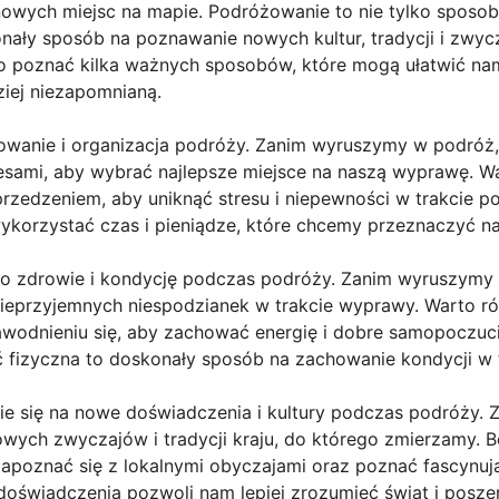
owych miejsc na mapie. Podróżowanie to nie tylko sposobn
nały sposób na poznawanie nowych kultur, tradycji i zwy
o poznać kilka ważnych sposobów, które mogą ułatwić na
iej niezapomnianą.
nowanie i organizacja podróży. Zanim wyruszymy w podróż,
eresami, aby wybrać najlepsze miejsce na naszą wyprawę. 
wyprzedzeniem, aby uniknąć stresu i niepewności w trakcie 
wykorzystać czas i pieniądze, które chcemy przeznaczyć n
e o zdrowie i kondycję podczas podróży. Zanim wyruszymy
nieprzyjemnych niespodzianek w trakcie wyprawy. Warto r
wodnieniu się, aby zachować energię i dobre samopoczuc
ć fizyczna to doskonały sposób na zachowanie kondycji w 
cie się na nowe doświadczenia i kultury podczas podróży.
wych zwyczajów i tradycji kraju, do którego zmierzamy. B
poznać się z lokalnymi obyczajami oraz poznać fascynując
doświadczenia pozwoli nam lepiej zrozumieć świat i posze