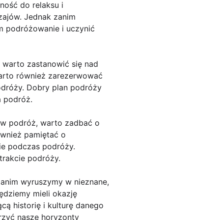
ość do relaksu i
czajów. Jednak zanim
m podróżowanie i uczynić
 warto zastanowić się nad
Warto również zarezerwować
podróży. Dobry plan podróży
a podróż.
 w podróż, warto zadbać o
ównież pamiętać o
ie podczas podróży.
trakcie podróży.
 Zanim wyruszymy w nieznane,
ędziemy mieli okazję
ą historię i kulturę danego
rzyć nasze horyzonty