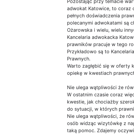
Pozostając przy temacie wart
adwokat Katowice, to coraz 
pełnych doświadczenia prawni
polecanymi adwokatami są cho
Ożarowska i wielu, wielu inn
Kancelaria adwokacka Katowi
prawników pracuje w tego rod
Przykładowo są to Kancelaria
Prawnych.
Warto zagłębić się w oferty
opiekę w kwestiach prawnyc
Nie ulega wątpliwości że rów
W ostatnim czasie coraz wię
kwestie, jak chociażby szer
do sytuacji, w których praw
Nie ulega wątpliwości, że ró
osób widząc wizytówkę z nap
taką pomoc. Zdajemy oczywiś