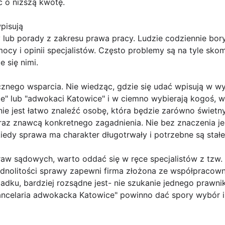
 o niższą kwotę.
pisują
 lub porady z zakresu prawa pracy. Ludzie codziennie bor
y i opinii specjalistów. Często problemy są na tyle skom
 się nimi.
cznego wsparcia. Nie wiedząc, gdzie się udać wpisują w w
e" lub "adwokaci Katowice" i w ciemno wybierają kogoś, w
e jest łatwo znaleźć osobę, która będzie zarówno świetny
z znawcą konkretnego zagadnienia. Nie bez znaczenia je
kiedy sprawa ma charakter długotrwały i potrzebne są stałe
aw sądowych, warto oddać się w ręce specjalistów z tzw. 
jednolitości sprawy zapewni firma złożona ze współpraco
ku, bardziej rozsądne jest- nie szukanie jednego prawnika,
ancelaria adwokacka Katowice" powinno dać spory wybór 