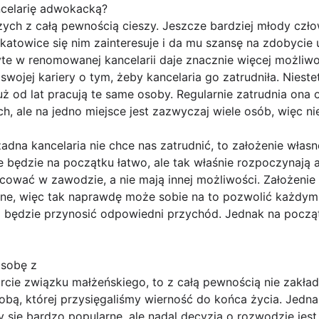
ncelarię adwokacką?
ych z całą pewnością cieszy. Jeszcze bardziej młody czło
katowice się nim zainteresuje i da mu szansę na zdobyci
e w renomowanej kancelarii daje znacznie więcej możliw
ojej kariery o tym, żeby kancelaria go zatrudniła. Niestet
 już od lat pracują te same osoby. Regularnie zatrudnia on
, ale na jedno miejsce jest zazwyczaj wiele osób, więc ni
żadna kancelaria nie chce nas zatrudnić, to założenie własn
 będzie na początku łatwo, ale tak właśnie rozpoczynają 
cować w zawodzie, a nie mają innej możliwości. Założenie 
ne, więc tak naprawdę może sobie na to pozwolić każdym. 
ią będzie przynosić odpowiedni przychód. Jednak na począ
osobę z
arcie związku małżeńskiego, to z całą pewnością nie zakł
bą, której przysięgaliśmy wierność do końca życia. Jednak
y się bardzo popularne, ale nadal decyzja o rozwodzie jes