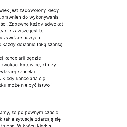
wiek jest zadowolony kiedy
e uprawnień do wykonywania
ości. Zapewne każdy adwokat
y nie zawsze jest to
a oczywiście nowych
e każdy dostanie taką szansę.
ej kancelarii będzie
adwokaci katowice, którzy
własnej kancelarii
Kiedy kancelaria się
tku może nie być łatwo i
adamy, że po pewnym czasie
 takie sytuacje zdarzają się
t trudna. W końcu kiedyś