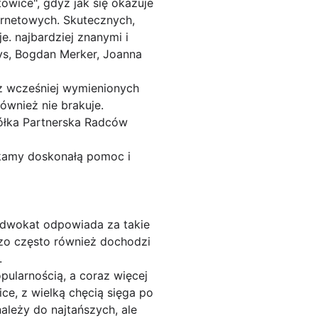
owice", gdyż jak się okazuje
ernetowych. Skutecznych,
. najbardziej znanymi i
ys, Bogdan Merker, Joanna
 z wcześniej wymienionych
ównież nie brakuje.
półka Partnerska Radców
skamy doskonałą pomoc i
 Adwokat odpowiada za takie
dzo często również dochodzi
.
pularnością, a coraz więcej
e, z wielką chęcią sięga po
ależy do najtańszych, ale