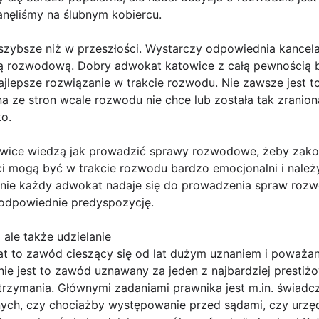
anęliśmy na ślubnym kobiercu.
 szybsze niż w przeszłości. Wystarczy odpowiednia kancel
wą rozwodową. Dobry adwokat katowice z całą pewnością b
ajlepsze rozwiązanie w trakcie rozwodu. Nie zawsze jest t
na ze stron wcale rozwodu nie chce lub została tak zranion
o.
wice wiedzą jak prowadzić sprawy rozwodowe, żeby zakoń
nci mogą być w trakcie rozwodu bardzo emocjonalni i nale
 nie każdy adwokat nadaje się do prowadzenia spraw ro
 odpowiednie predyspozycję.
ale także udzielanie
 to zawód cieszący się od lat dużym uznaniem i poważan
nie jest to zawód uznawany za jeden z najbardziej presti
trzymania. Głównymi zadaniami prawnika jest m.in. świadc
nych, czy chociażby występowanie przed sądami, czy urzę