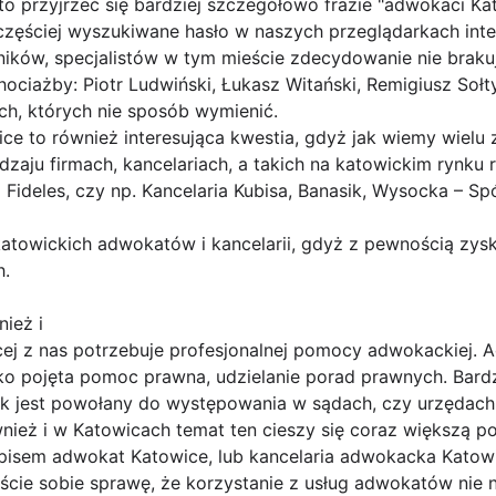
o przyjrzeć się bardziej szczegółowo frazie "adwokaci Kat
częściej wyszukiwane hasło w naszych przeglądarkach int
ków, specjalistów w tym mieście zdecydowanie nie brakuje
ciażby: Piotr Ludwiński, Łukasz Witański, Remigiusz Sołt
ych, których nie sposób wymienić.
ce to również interesująca kwestia, gdyż jak wiemy wielu
zaju firmach, kancelariach, a takich na katowickim rynku r
 Fideles, czy np. Kancelaria Kubisa, Banasik, Wysocka – S
 katowickich adwokatów i kancelarii, gdyż z pewnością zy
h.
nież i
cej z nas potrzebuje profesjonalnej pomocy adwokackiej.
oko pojęta pomoc prawna, udzielanie porad prawnych. Bar
nik jest powołany do występowania w sądach, czy urzędach
wnież i w Katowicach temat ten cieszy się coraz większą po
isem adwokat Katowice, lub kancelaria adwokacka Katowic
cie sobie sprawę, że korzystanie z usług adwokatów nie n