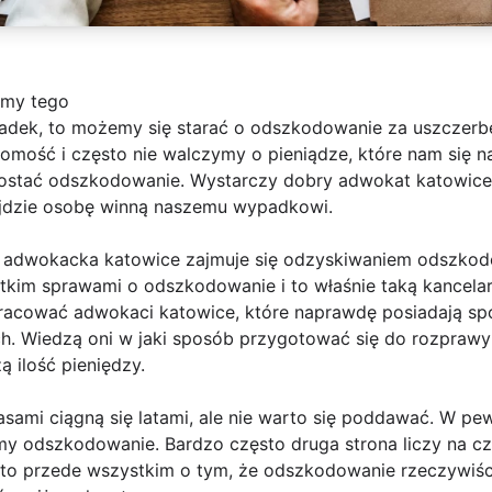
amy tego
wpadek, to możemy się starać o odszkodowanie za uszczer
mość i często nie walczymy o pieniądze, które nam się n
ostać odszkodowanie. Wystarczy dobry adwokat katowice,
ajdzie osobę winną naszemu wypadkowi.
a adwokacka katowice zajmuje się odzyskiwaniem odszkod
stkim sprawami o odszkodowanie i to właśnie taką kancelari
pracować adwokaci katowice, które naprawdę posiadają s
Wiedzą oni w jaki sposób przygotować się do rozprawy s
zą ilość pieniędzy.
sami ciągną się latami, ale nie warto się poddawać. W 
my odszkodowanie. Bardzo często druga strona liczy na cz
to przede wszystkim o tym, że odszkodowanie rzeczywiśc