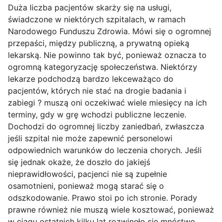
Duża liczba pacjentów skarży się na usługi,
świadczone w niektórych szpitalach, w ramach
Narodowego Funduszu Zdrowia. Mówi się o ogromnej
przepaści, między publiczną, a prywatną opieką
lekarską. Nie powinno tak być, ponieważ oznacza to
ogromną kategoryzację społeczeństwa. Niektórzy
lekarze podchodzą bardzo lekceważąco do
pacjentów, których nie stać na drogie badania i
zabiegi ? muszą oni oczekiwać wiele miesięcy na ich
terminy, gdy w grę wchodzi publiczne leczenie.
Dochodzi do ogromnej liczby zaniedbań, zwłaszcza
jeśli szpital nie może zapewnić personelowi
odpowiednich warunków do leczenia chorych. Jeśli
się jednak okaże, że doszło do jakiejś
nieprawidłowości, pacjenci nie są zupełnie
osamotnieni, ponieważ mogą starać się o
odszkodowanie. Prawo stoi po ich stronie. Porady
prawne również nie muszą wiele kosztować, ponieważ
w ciągu ostatnich kilku lat rozwinęło się mnóstwo