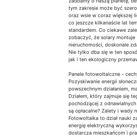
zadbamy o naszą planetę, de
tym zakresie może być szero
oraz wsie w coraz większej
co jeszcze kilkanaście lat te
standardem. Co ciekawe zalet
zobaczyć, że solary montuje 
nieruchomości, doskonale zd
Nie tylko dba się w ten spos
jak i ten ekologiczny przemaw
Panele fotowoltaiczne - cech
Pozyskiwanie energii słonecz
powszechnym działaniem, maj
Działem, który zajmuje się t
pochodzącej z odnawialnych 
są opłacalne? Zalety i wady
Fotowoltaika to dział nauki 
energię elektryczną wykorz
dostarcza mieszkańcom i pr