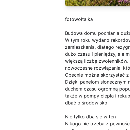
fotowoltaika
Budowa domu pochłania dużo
W tym roku wydano rekordowo
zamieszkania, dlatego rezygn
dużo czasu i pieniędzy, ale 
większą liczbę zwolenników. W
nowoczesne rozwiązania, któr
Obecnie można skorzystać z 
Dzięki panelom słonecznym mo
duchem czasu ogromną popul
także w pompy ciepła i rekup
dbać o środowisko.
Nie tylko dba się w ten
Nikogo nie trzeba z pewnośc