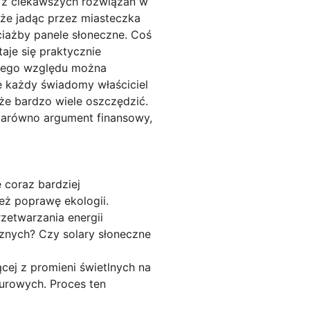
 z ciekawszych rozwiązań w
 że jadąc przez miasteczka
iażby panele słoneczne. Coś
aje się praktycznie
Z tego względu można
e każdy świadomy właściciel
że bardzo wiele oszczędzić.
 Zarówno argument finansowy,
 coraz bardziej
eż poprawę ekologii.
zetwarzania energii
znych? Czy solary słoneczne
cej z promieni świetlnych na
urowych. Proces ten