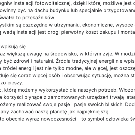
gniw instalacji fotowoltaicznej, dzięki której możliwe jest 
owinny być na dachu budynku lub specjalnie przygotowanej
światła to przekaźników.
ystkim są oszczędne w utrzymaniu, ekonomiczne, wysoce e
 wadą instalacji jest drogi pierwotny koszt zakupu i monta
 wpisują się
az większą uwagę na środowisko, w którym żyje. W modzie
być zdrowi i naturalni. Źródła tradycyjnej energii nie wpisu
ródeł energii jest nie tylko modne, ale więcej, jest oszcz
uje się coraz więcej osób i obserwując sytuację, można stw
zo cieszy.
moc, którą możemy wykorzystać dla naszych potrzeb. Włożo
a korzyści płynące z zamontowanych urządzeń trwają latami
emy realizować swoje pasje i pasje swoich bliskich. D
aby zachować naszą planetę jak najpiękniejszą.
 to obecnie wyraz nowoczesności - to symbol człowieka św