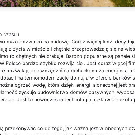
 czasu i
 dużo pozwoleń na budowę. Coraz więcej ludzi decyduje 
ują z życia w mieście i chętnie przeprowadzają się na wi
mimo to chętnych nie brakuje. Bardzo popularne są panele s
 Polsce bardzo szybko rozwija się . Jest coraz więcej firm
e pozwalają zaoszczędzić na rachunkach za energię, a prz
dotacji na termomodernizację domu, a w ofercie banków s
żna ogrzać wodę, która dzięki energii słonecznej jest pr
arność zyskuje budownictwo domów pasywnych, wyposażon
eracje. Jest to nowoczesna technologia, całkowicie ekolo
ią przekonywać co do tego, jak ważna jest w obecnych cza