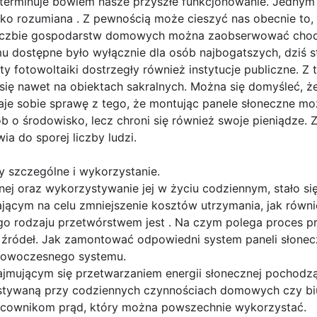
terminuje bowiem nasze przyszłe funkcjonowanie. Jednym
ko rozumiana . Z pewnością może cieszyć nas obecnie to,
 liczbie gospodarstw domowych można zaobserwować choc
mu dostępne było wyłącznie dla osób najbogatszych, dziś st
y fotowoltaiki dostrzegły również instytucje publiczne. 
się nawet na obiektach sakralnych. Można się domyśleć, ż
aje sobie sprawę z tego, że montując panele słoneczne mo
ób o środowisko, lecz chroni się również swoje pieniądze.
ia do sporej liczby ludzi.
y szczególne i wykorzystanie.
nej oraz wykorzystywanie jej w życiu codziennym, stało się
ącym na celu zmniejszenie kosztów utrzymania, jak równi
ego rodzaju przetwórstwem jest . Na czym polega proces pr
źródeł. Jak zamontować odpowiedni system paneli słonec
 nowoczesnego systemu.
zajmującym się przetwarzaniem energii słonecznej pochodzą
ystywaną przy codziennych czynnościach domowych czy bi
acownikom prąd, który można powszechnie wykorzystać.