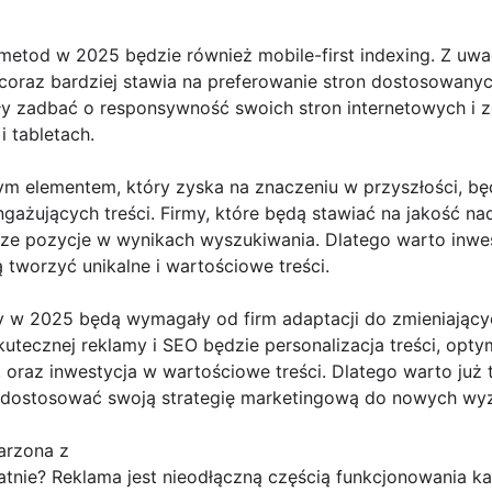
tod w 2025 będzie również mobile-first indexing. Z uwa
coraz bardziej stawia na preferowanie stron dostosowan
ły zadbać o responsywność swoich stron internetowych i 
i tabletach.
tnym elementem, który zyska na znaczeniu w przyszłości, 
gażujących treści. Firmy, które będą stawiać na jakość nad
sze pozycje w wynikach wyszukiwania. Dlatego warto inw
 tworzyć unikalne i wartościowe treści.
 2025 będą wymagały od firm adaptacji do zmieniających
tecznej reklamy i SEO będzie personalizacja treści, opty
ng, oraz inwestycja w wartościowe treści. Dlatego warto j
i dostosować swoją strategię marketingową do nowych wy
arzona z
nie? Reklama jest nieodłączną częścią funkcjonowania każ