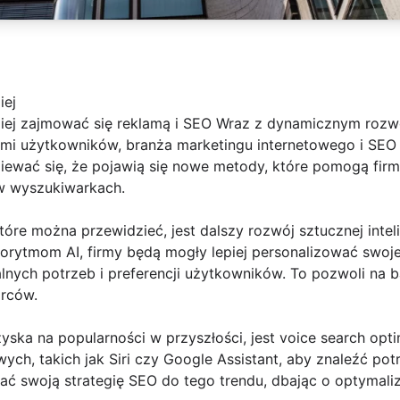
iej
ej zajmować się reklamą i SEO Wraz z dynamicznym rozwo
ami użytkowników, branża marketingu internetowego i SEO 
ziewać się, że pojawią się nowe metody, które pomogą fir
w wyszukiwarkach.
re można przewidzieć, jest dalszy rozwój sztucznej intelig
ytmom AI, firmy będą mogły lepiej personalizować swoje r
nych potrzeb i preferencji użytkowników. To pozwoli na b
orców.
yska na popularności w przyszłości, jest voice search opt
ych, takich jak Siri czy Google Assistant, aby znaleźć pot
ć swoją strategię SEO do tego trendu, dbając o optymaliz