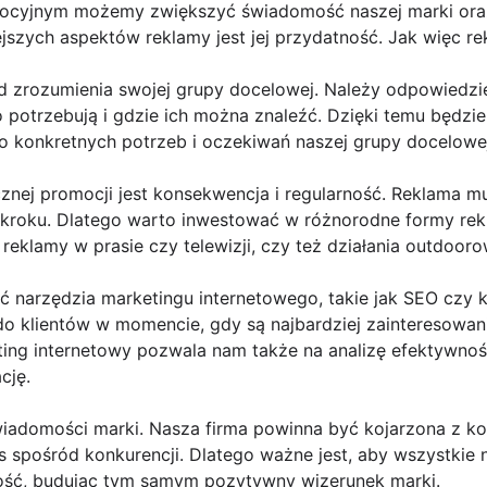
ocyjnym możemy zwiększyć świadomość naszej marki ora
jszych aspektów reklamy jest jej przydatność. Jak więc r
 zrozumienia swojej grupy docelowej. Należy odpowiedzieć
ego potrzebują i gdzie ich można znaleźć. Dzięki temu będ
 konkretnych potrzeb i oczekiwań naszej grupy docelowej
znej promocji jest konsekwencja i regularność. Reklama m
kroku. Dlatego warto inwestować w różnorodne formy rekl
eklamy w prasie czy telewizji, czy też działania outdooro
ać narzędzia marketingu internetowego, takie jak SEO cz
o klientów w momencie, gdy są najbardziej zainteresowan
ing internetowy pozwala nam także na analizę efektywnoś
cję.
iadomości marki. Nasza firma powinna być kojarzona z ko
s spośród konkurencji. Dlatego ważne jest, aby wszystkie 
ałość, budując tym samym pozytywny wizerunek marki.