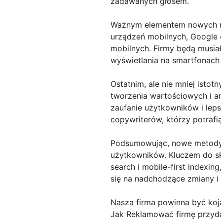
zadawanych głosem.
Ważnym elementem nowych me
urządzeń mobilnych, Google 
mobilnych. Firmy będą musia
wyświetlania na smartfonach 
Ostatnim, ale nie mniej isto
tworzenia wartościowych i an
zaufanie użytkowników i lep
copywriterów, którzy potrafią
Podsumowując, nowe metody w
użytkowników. Kluczem do sku
search i mobile-first indexi
się na nadchodzące zmiany 
Nasza firma powinna być koj
Jak Reklamować firmę przydat