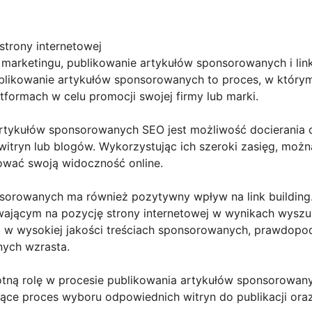
strony internetowej
l marketingu, publikowanie artykułów sponsorowanych i link
blikowanie artykułów sponsorowanych to proces, w którym
tformach w celu promocji swojej firmy lub marki.
artykułów sponsorowanych SEO jest możliwość docierania 
itryn lub blogów. Wykorzystując ich szeroki zasięg, można
dować swoją widoczność online.
orowanych ma również pozytywny wpływ na link building. L
jącym na pozycję strony internetowej w wynikach wyszuk
ej w wysokiej jakości treściach sponsorowanych, prawdop
nych wzrasta.
tną rolę w procesie publikowania artykułów sponsorowanyc
ące proces wyboru odpowiednich witryn do publikacji oraz