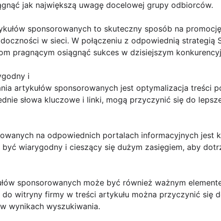
iągnąć jak największą uwagę docelowej grupy odbiorców.
tykułów sponsorowanych to skuteczny sposób na promocję 
idoczności w sieci. W połączeniu z odpowiednią strategią S
rmom pragnącym osiągnąć sukces w dzisiejszym konkurencyj
ygodny i
a artykułów sponsorowanych jest optymalizacja treści p
dnie słowa kluczowe i linki, mogą przyczynić się do lepsz
rowanych na odpowiednich portalach informacyjnych jest 
n być wiarygodny i cieszący się dużym zasięgiem, aby dotrz
kułów sponsorowanych może być również ważnym element
do witryny firmy w treści artykułu można przyczynić się d
 w wynikach wyszukiwania.