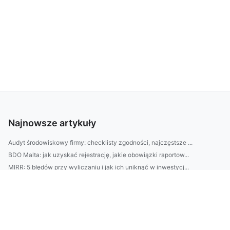
Najnowsze artykuły
Audyt środowiskowy firmy: checklisty zgodności, najczęstsze ...
BDO Malta: jak uzyskać rejestrację, jakie obowiązki raportow...
MIRR: 5 błędów przy wyliczaniu i jak ich uniknąć w inwestycj...
Usługi AMICE: 10 powodów, dlaczego warto wybrać outsourcing ...
BDO Finlandia: krok po kroku rejestracja w systemie oraz naj...
ADS Dania: Jak wybrać agencję Google Ads? 7 pytań, które spr...
BDO Belgia: jak działa rejestr BDO w praktyce (kogo dotyczy,...
BDO w Irlandii krok po kroku: jak wdrożyć raportowanie i ewi...