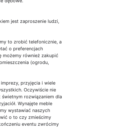
nie dębowe.
iem jest zaproszenie ludzi,
y to zrobić telefonicznie, a
tać o preferencjach
bę możemy również zakupić
omieszczenia (ogrodu,
mprezy, przyjęcia i wiele
szystkich. Oczywiście nie
st świetnym rozwiązaniem dla
zyjaciół. Wynajęte meble
simy wystawiać naszych
twić o to czy zmieścimy
akończeniu eventu zwrócimy