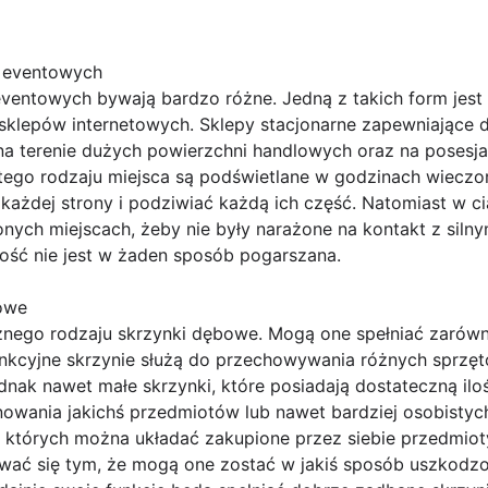
 eventowych
ventowych bywają bardzo różne. Jedną z takich form jes
j sklepów internetowych. Sklepy stacjonarne zapewniające
 terenie dużych powierzchni handlowych oraz na posesjac
 tego rodzaju miejsca są podświetlane w godzinach wieczo
 każdej strony i podziwiać każdą ich część. Natomiast w 
onych miejscach, żeby nie były narażone na kontakt z siln
ałość nie jest w żaden sposób pogarszana.
bowe
nego rodzaju skrzynki dębowe. Mogą one spełniać zarówno
unkcyjne skrzynie służą do przechowywania różnych sprzęt
ak nawet małe skrzynki, które posiadają dostateczną il
ania jakichś przedmiotów lub nawet bardziej osobistych
 których można układać zakupione przez siebie przedmio
ać się tym, że mogą one zostać w jakiś sposób uszkodzon