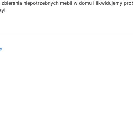
 zbierania niepotrzebnych mebli w domu i likwidujemy pro
sy!
y