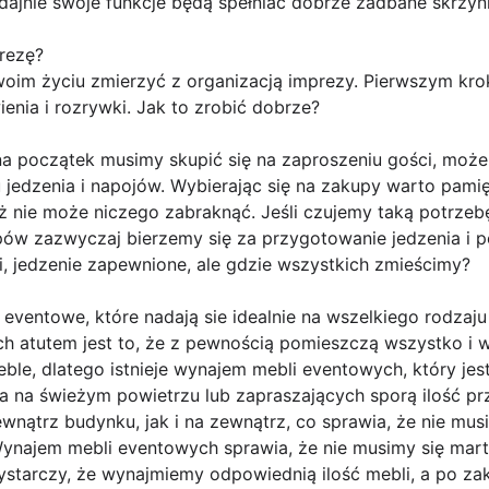
dajnie swoje funkcje będą spełniać dobrze zadbane skrzy
rezę?
oim życiu zmierzyć z organizacją imprezy. Pierwszym krok
nia i rozrywki. Jak to zrobić dobrze?
a początek musimy skupić się na zaproszeniu gości, możem
jedzenia i napojów. Wybierając się na zakupy warto pamię
 nie może niczego zabraknąć. Jeśli czujemy taką potrze
ów zazwyczaj bierzemy się za przygotowanie jedzenia i p
ni, jedzenie zapewnione, ale gdzie wszystkich zmieścimy?
entowe, które nadają sie idealnie na wszelkiego rodzaju i
h atutem jest to, że z pewnością pomieszczą wszystko i w
ble, dlatego istnieje wynajem mebli eventowych, który je
a na świeżym powietrzu lub zapraszających sporą ilość pr
ątrz budynku, jak i na zewnątrz, co sprawia, że nie mu
Wynajem mebli eventowych sprawia, że nie musimy się mar
ystarczy, że wynajmiemy odpowiednią ilość mebli, a po z