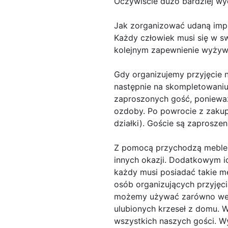
Oczywiście dużo bardziej wy
Jak zorganizować udaną imp
Każdy człowiek musi się w sw
kolejnym zapewnienie wyżywie
Gdy organizujemy przyjęcie n
następnie na skompletowaniu 
zaproszonych gość, ponieważ
ozdoby. Po powrocie z zakup
działki). Goście są zaprosze
Z pomocą przychodzą meble ev
innych okazji. Dodatkowym ic
każdy musi posiadać takie me
osób organizujących przyjęci
możemy używać zarówno wewn
ulubionych krzeseł z domu. 
wszystkich naszych gości. W