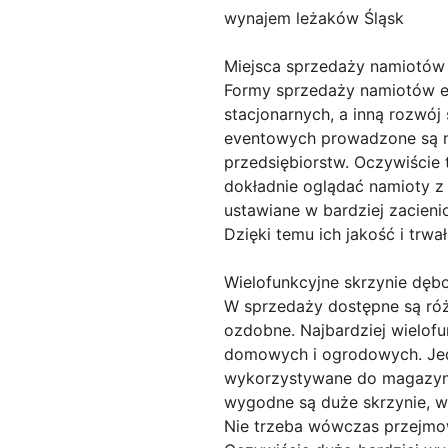
wynajem leżaków Śląsk
Miejsca sprzedaży namiotów
Formy sprzedaży namiotów e
stacjonarnych, a inną rozwó
eventowych prowadzone są na
przedsiębiorstw. Oczywiście
dokładnie oglądać namioty z
ustawiane w bardziej zacieni
Dzięki temu ich jakość i trw
Wielofunkcyjne skrzynie dę
W sprzedaży dostępne są róż
ozdobne. Najbardziej wielof
domowych i ogrodowych. Jedn
wykorzystywane do magazynow
wygodne są duże skrzynie, w
Nie trzeba wówczas przejmow