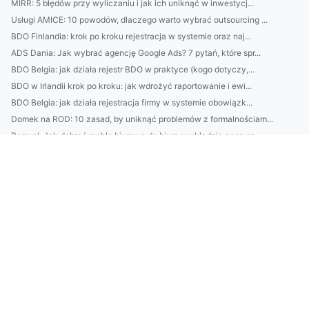
MIRR: 5 błędów przy wyliczaniu i jak ich uniknąć w inwestycj...
Usługi AMICE: 10 powodów, dlaczego warto wybrać outsourcing ...
BDO Finlandia: krok po kroku rejestracja w systemie oraz naj...
ADS Dania: Jak wybrać agencję Google Ads? 7 pytań, które spr...
BDO Belgia: jak działa rejestr BDO w praktyce (kogo dotyczy,...
BDO w Irlandii krok po kroku: jak wdrożyć raportowanie i ewi...
BDO Belgia: jak działa rejestracja firmy w systemie obowiązk...
Domek na ROD: 10 zasad, by uniknąć problemów z formalnościam...
Pomysł: Jak dobrać meble biurowe do biura w układzie open sp...
Top 10 restauracji nad Bałtykiem: gdzie zjesz świeże ryby, j...
Pomysł: Jak dobrać ergonomiczne meble do biura w 15 minut? W...
Zwiedzaj Glasgow bez stresu: najlepsze trasy lotów, linie, c...
Top 10 najlepszych sklepów internetowych 2026: ranking wedłu...
Najlepsze domki nad Bałtykiem dla par: widok na morze, sauna...
Jak zaplanować funkcjonalne wnętrze w 40 m²? Praktyczny pora...
10 pomysłów na kamienie do ogrodu: od żwiru do ścieżek po ot...
Jak zaplanować ogród w 7 krokach: dobór roślin pod stanowisk...
Trendy mebli biurowych 2026: jak ergonomia, modularność i zr...
Jak dobrać meble biurowe do małego biura? Przewodnik po ergo...