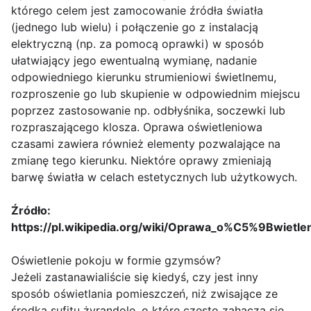
którego celem jest zamocowanie źródła światła
(jednego lub wielu) i połączenie go z instalacją
elektryczną (np. za pomocą oprawki) w sposób
ułatwiający jego ewentualną wymianę, nadanie
odpowiedniego kierunku strumieniowi świetlnemu,
rozproszenie go lub skupienie w odpowiednim miejscu
poprzez zastosowanie np. odbłyśnika, soczewki lub
rozpraszającego klosza. Oprawa oświetleniowa
czasami zawiera również elementy pozwalające na
zmianę tego kierunku. Niektóre oprawy zmieniają
barwę światła w celach estetycznych lub użytkowych.
Źródło:
https://pl.wikipedia.org/wiki/Oprawa_o%C5%9Bwietle
Oświetlenie pokoju w formie gzymsów?
Jeżeli zastanawialiście się kiedyś, czy jest inny
sposób oświetlania pomieszczeń, niż zwisające ze
środka sufitu żyrandole, o które często zahacza się