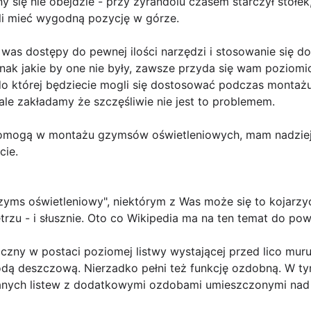
 się nie obejdzie - przy żyrandolu czasem starczył stołek,
eli mieć wygodną pozycję w górze.
s dostępy do pewnej ilości narzędzi i stosowanie się do 
nak jakie by one nie były, zawsze przyda się wam poziomi
, do której będziecie mogli się dostosować podczas montażu
 ale zakładamy że szczęśliwie nie jest to problemem.
 pomogą w montażu gzymsów oświetleniowych, mam nadzieje
cie.
yms oświetleniowy", niektórym z Was może się to kojarzy
rzu - i słusznie. Oto co Wikipedia ma na ten temat do pow
czny w postaci poziomej listwy wystającej przed lico muru
dą deszczową. Nierzadko pełni też funkcję ozdobną. W t
anych listew z dodatkowymi ozdobami umieszczonymi nad 