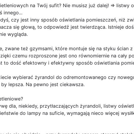
tleniowych na Twój sufit? Nie musisz już dalej! =>
listwy 
 innego...
iedyś, czy jest inny sposób oświetlania pomieszczeń, niż zw
hacza się głową, to odpowiedź jest twierdząca. Istnieje do
nie wygląda.
e, zwane też gzymsami, które montuje się na styku ścian z 
 dzięki czemu rozproszone jest ono równomiernie na cały po
st to dość efektowny i efektywny sposób oświetlania pomi
iecie wybierać żyrandol do odremontowanego czy nowego 
a by lepsza. Na pewno jest ciekawsza.
etleniowe?
ę dla, niekiedy, przytłaczających żyrandoli, listwy oświet
eństwie do lampy na suficie, wymagają nieco więcej wysił