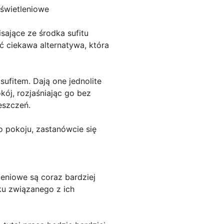
oświetleniowe
isające ze środka sufitu
ść ciekawa alternatywa, która
sufitem. Dają one jednolite
kój, rozjaśniając go bez
eszczeń.
pokoju, zastanówcie się
leniowe są coraz bardziej
ku związanego z ich