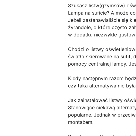
Szukasz listw(gzymsów) oświe
Lampa na suficie? A może coś
Jeżeli zastanawialiście się k
żyrandole, o które często za
w dodatku niezwykle gustow
Chodzi o listwy oświetleniow
światło skierowane na sufit,
pomocy centralnej lampy. Je
Kiedy następnym razem będz
czy taka alternatywa nie był
Jak zainstalować listwy oświ
Stanowiące ciekawą alternatyw
popularne. Jednak w przeciwi
montażem.