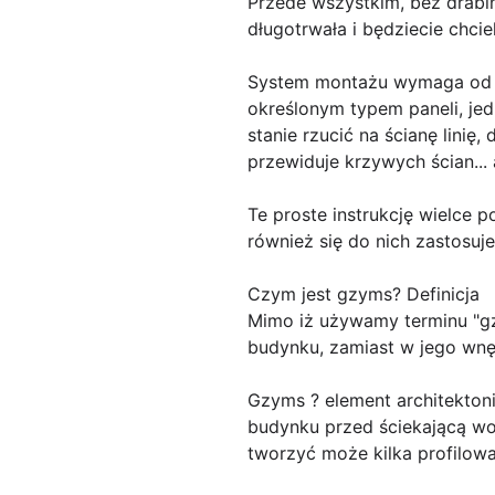
Przede wszystkim, bez drabiny
długotrwała i będziecie chci
System montażu wymaga od wa
określonym typem paneli, jed
stanie rzucić na ścianę linię
przewiduje krzywych ścian...
Te proste instrukcję wielce
również się do nich zastosuje
Czym jest gzyms? Definicja
Mimo iż używamy terminu "gz
budynku, zamiast w jego wnęt
Gzyms ? element architektoni
budynku przed ściekającą wo
tworzyć może kilka profilow