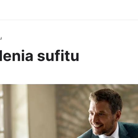
u
enia sufitu