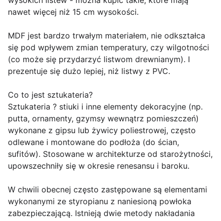
wysokich listew - można kupić takie, które mają
nawet więcej niż 15 cm wysokości.
MDF jest bardzo trwałym materiałem, nie odkształca
się pod wpływem zmian temperatury, czy wilgotności
(co może się przydarzyć listwom drewnianym). I
prezentuje się dużo lepiej, niż listwy z PVC.
Co to jest sztukateria?
Sztukateria ? stiuki i inne elementy dekoracyjne (np.
putta, ornamenty, gzymsy wewnątrz pomieszczeń)
wykonane z gipsu lub żywicy poliestrowej, często
odlewane i montowane do podłoża (do ścian,
sufitów). Stosowane w architekturze od starożytności,
upowszechniły się w okresie renesansu i baroku.
W chwili obecnej często zastępowane są elementami
wykonanymi ze styropianu z naniesioną powłoka
zabezpieczającą. Istnieją dwie metody nakładania