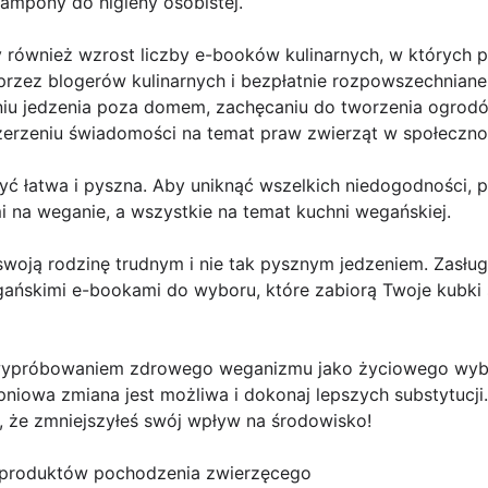
szampony do higieny osobistej.
ównież wzrost liczby e-booków kulinarnych, w których pr
rzez blogerów kulinarnych i bezpłatnie rozpowszechniane o
aniu jedzenia poza domem, zachęcaniu do tworzenia ogro
erzeniu świadomości na temat praw zwierząt w społeczno
ć łatwa i pyszna. Aby uniknąć wszelkich niedogodności, 
 na weganie, a wszystkie na temat kuchni wegańskiej.
 swoją rodzinę trudnym i nie tak pysznym jedzeniem. Zasłu
ańskimi e-bookami do wyboru, które zabiorą Twoje kubk
 wypróbowaniem zdrowego weganizmu jako życiowego wybor
pniowa zmiana jest możliwa i dokonaj lepszych substytucji.
 że zmniejszyłeś swój wpływ na środowisko!
 produktów pochodzenia zwierzęcego