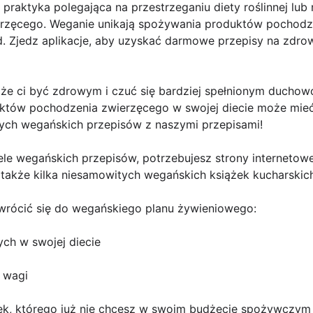
praktyka polegająca na przestrzeganiu diety roślinnej lub 
zęcego. Weganie unikają spożywania produktów pochodzen
iód. Zjedz aplikacje, aby uzyskać darmowe przepisy na zdro
e ci być zdrowym i czuć się bardziej spełnionym duchowo
duktów pochodzenia zwierzęcego w swojej diecie może mi
rych wegańskich przepisów z naszymi przepisami!
le wegańskich przepisów, potrzebujesz strony internetowe
 także kilka niesamowitych wegańskich książek kucharskic
wrócić się do wegańskiego planu żywieniowego:
ch w swojej diecie
i wagi
ek, którego już nie chcesz w swoim budżecie spożywczym