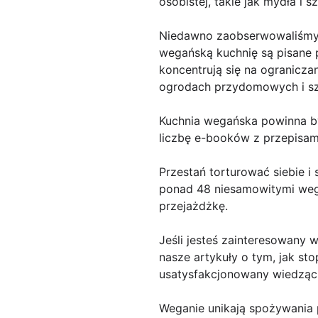
osobistej, takie jak mydła i 
Niedawno zaobserwowaliśmy r
wegańską kuchnię są pisane p
koncentrują się na ogranicz
ogrodach przydomowych i sz
Kuchnia wegańska powinna by
liczbę e-booków z przepisami
Przestań torturować siebie i
ponad 48 niesamowitymi weg
przejażdżkę.
Jeśli jesteś zainteresowany
nasze artykuły o tym, jak sto
usatysfakcjonowany wiedząc,
Weganie unikają spożywania