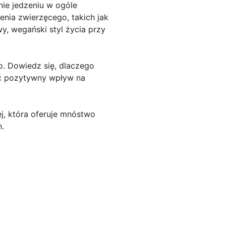
nie jedzeniu w ogóle
ia zwierzęcego, takich jak
wy, wegański styl życia przy
. Dowiedz się, dlaczego
eć pozytywny wpływ na
j, która oferuje mnóstwo
h.