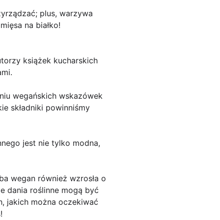
zyrządzać; plus, warzywa
mięsa na białko!
torzy książek kucharskich
ami.
eniu wegańskich wskazówek
kie składniki powinniśmy
ego jest nie tylko modna,
czba wegan również wzrosła o
że dania roślinne mogą być
, jakich można oczekiwać
!