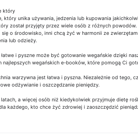
 który
, który unika używania, jedzenia lub kupowania jakichko
który został przyjęty przez wiele osób z różnych powodów. 
 się o środowisko, inni chcą żyć w harmonii ze zwierzętami
nia lub odzieży.
ak łatwe i pyszne może być gotowanie wegańskie dzięki n
ch najlepszych wegańskich e-booków, które pomogą Ci goto
nia warzywna jest łatwa i pyszna. Niezależnie od tego, cz
rowe odżywianie i oszczędzanie pieniędzy.
atach, a więcej osób niż kiedykolwiek przyjmuje dietę rośli
la każdego, kto chce żyć zdrowiej i zaoszczędzić pieniąd