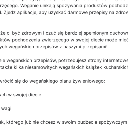
zęcego. Weganie unikają spożywania produktów pochodzen
iód. Zjedz aplikacje, aby uzyskać darmowe przepisy na zdro
e ci być zdrowym i czuć się bardziej spełnionym duchowo
duktów pochodzenia zwierzęcego w swojej diecie może mi
rych wegańskich przepisów z naszymi przepisami!
le wegańskich przepisów, potrzebujesz strony internetowe
 także kilka niesamowitych wegańskich książek kucharskic
wrócić się do wegańskiego planu żywieniowego:
ch w swojej diecie
i wagi
ek, którego już nie chcesz w swoim budżecie spożywczym