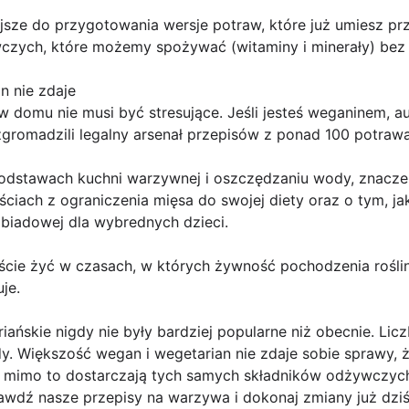
jsze do przygotowania wersje potraw, które już umiesz pr
czych, które możemy spożywać (witaminy i minerały) bez 
n nie zdaje
domu nie musi być stresujące. Jeśli jesteś weganinem, au
zgromadzili legalny arsenał przepisów z ponad 100 potraw
odstawach kuchni warzywnej i oszczędzaniu wody, znacz
ściach z ograniczenia mięsa do swojej diety oraz o tym, ja
obiadowej dla wybrednych dzieci.
ie żyć w czasach, w których żywność pochodzenia roślinn
je.
riańskie nigdy nie były bardziej popularne niż obecnie. Li
y. Większość wegan i wegetarian nie zdaje sobie sprawy, 
 mimo to dostarczają tych samych składników odżywczych
awdź nasze przepisy na warzywa i dokonaj zmiany już dziś