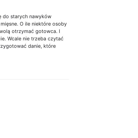
ię do starych nawyków
mięsne. O ile niektóre osoby
 wolą otrzymać gotowca. I
e. Wcale nie trzeba czytać
rzygotować danie, które