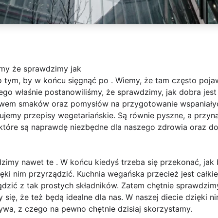
śmy że sprawdzimy jak
tym, by w końcu sięgnąć po . Wiemy, że tam często pojaw
ego właśnie postanowiliśmy, że sprawdzimy, jak dobra jes
twem smaków oraz pomysłów na przygotowanie wspaniały
ujemy przepisy wegetariańskie. Są równie pyszne, a przyn
które są naprawdę niezbędne dla naszego zdrowia oraz d
zimy nawet te . W końcu kiedyś trzeba się przekonać, jak b
i nim przyrządzić. Kuchnia wegańska przecież jest całkie
dzić z tak prostych składników. Zatem chętnie sprawdzimy
ię, że też będą idealne dla nas. W naszej diecie dzięki ni
ywa, z czego na pewno chętnie dzisiaj skorzystamy.