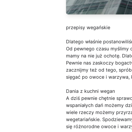
przepisy wegańskie
Dlatego właśnie postanowili
Od pewnego czasu myślimy o 
mamy na nie już ochotę. Dlat
Pewnie nas zaskoczy bogac
zacznijmy też od tego, sprób
sięgać po owoce i warzywa, 
Dania z kuchni wegan
A dziś pewnie chętnie sprawd
wspaniałych dań możemy dzięk
wiele rzeczy możemy przyrzą
wegetariańskie. Spodziewamy s
się różnorodne owoce i warz